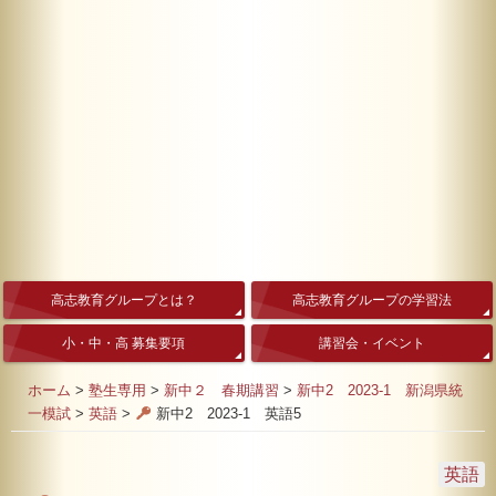
高志教育グループとは？
高志教育グループの学習法
小・中・高 募集要項
講習会・イベント
ホーム
>
塾生専用
>
新中２ 春期講習
>
新中2 2023-1 新潟県統
一模試
>
英語
>
新中2 2023-1 英語5
英語