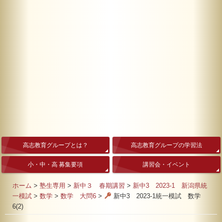
高志教育グループとは？
高志教育グループの学習法
小・中・高 募集要項
講習会・イベント
ホーム
>
塾生専用
>
新中３ 春期講習
>
新中3 2023-1 新潟県統
一模試
>
数学
>
数学 大問6
>
新中3 2023-1統一模試 数学
6(2)