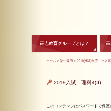
高志教育グループとは？
高
ホーム
>
塾生専用
>
2019(H31)年度 公立
2019入試 理科4(4)
このコンテンツはパスワードで保護