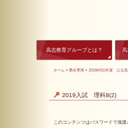
高志教育グループとは？
高
ホーム
>
塾生専用
>
2019(H31)年度 公立
2019入試 理科8(2)
このコンテンツはパスワードで保護