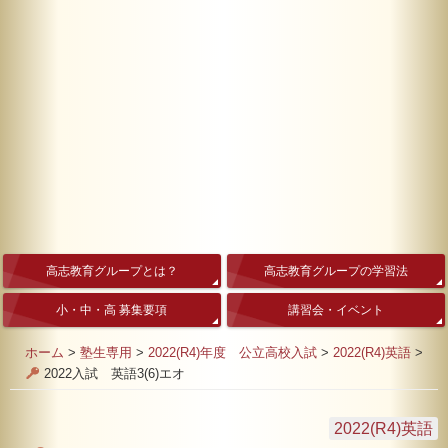
高志教育グループとは？
高志教育グループの学習法
小・中・高 募集要項
講習会・イベント
ホーム
>
塾生専用
>
2022(R4)年度 公立高校入試
>
2022(R4)英語
>
2022入試 英語3(6)エオ
2022(R4)英語