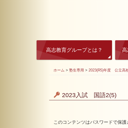
高志教育グループとは？
高
ホーム
>
塾生専用
>
2023(R5)年度 公立
2023入試 国語2(5)
このコンテンツはパスワードで保護