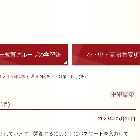
志教育グループの学習法
小・中・高 募集要項
策
>
中3国語②
>
中3国テスト対策 握手(15)
中3国語②
5)
2023年05月23日
されています。閲覧するには以下にパスワードを入力して