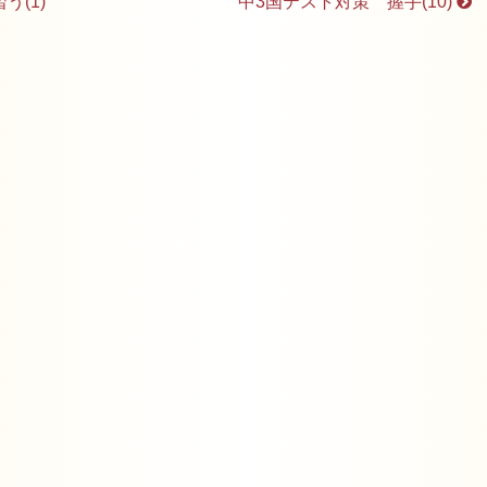
(1)
中3国テスト対策 握手(10)