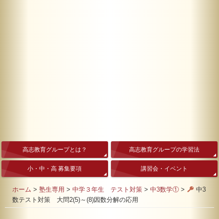
高志教育グループとは？
高志教育グループの学習法
小・中・高 募集要項
講習会・イベント
ホーム
>
塾生専用
>
中学３年生 テスト対策
>
中3数学①
>
中3
数テスト対策 大問2(5)～(8)因数分解の応用