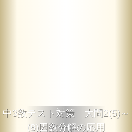
中3数テスト対策 大問2(5)～
(8)因数分解の応用