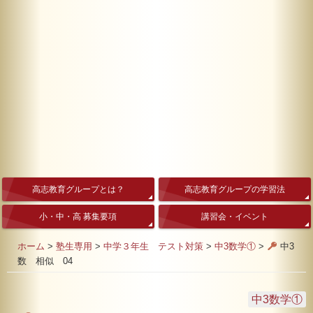
高志教育グループとは？
高志教育グループの学習法
小・中・高 募集要項
講習会・イベント
ホーム
>
塾生専用
>
中学３年生 テスト対策
>
中3数学①
>
中3
数 相似 04
中3数学①