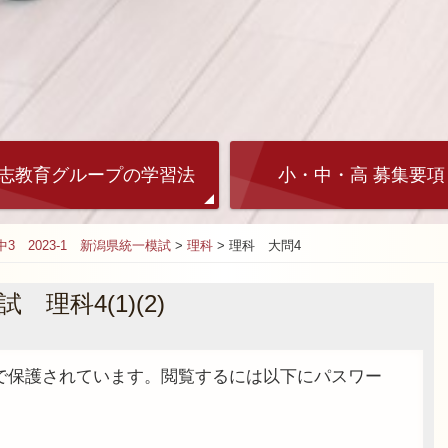
志教育グループの学習法
小・中・高 募集要項
中3 2023-1 新潟県統一模試
>
理科
>
理科 大問4
 理科4(1)(2)
で保護されています。閲覧するには以下にパスワー