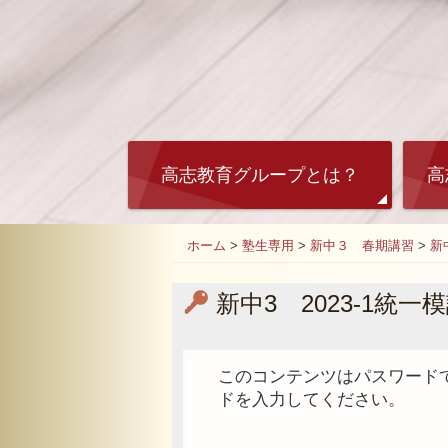
高志教育グループとは？
高
ホーム
>
塾生専用
>
新中３ 春期講習
>
新
新中3 2023-1統一模試
このコンテンツはパスワード
ドを入力してください。