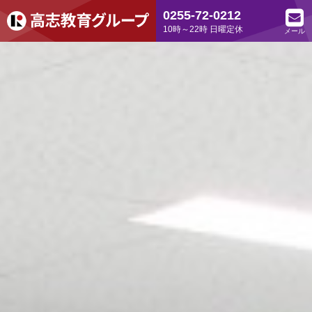
0255-72-0212
10時～22時 日曜定休
メール