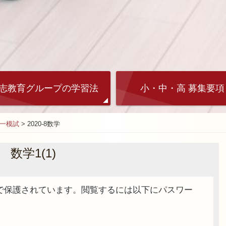
志教育グループの学習法
小・中・高 募集要項
統一模試
>
2020-8数学
 数学1(1)
で保護されています。閲覧するには以下にパスワー