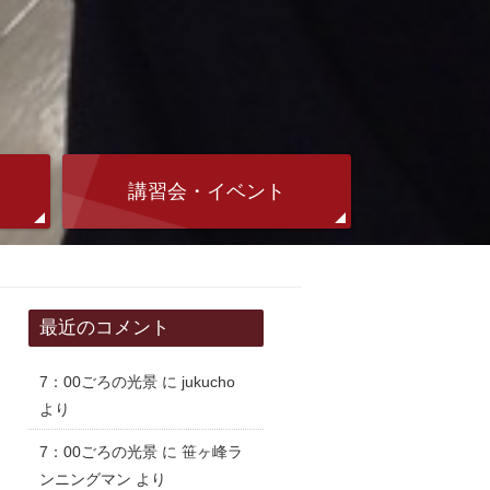
講習会・イベント
最近のコメント
7：00ごろの光景
に
jukucho
より
7：00ごろの光景
に
笹ヶ峰ラ
ンニングマン
より