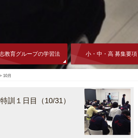
志教育グループの学習法
小・中・高 募集要項
>
10月
訓１日目（10/31）