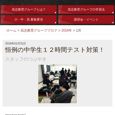
高志教育グループとは？
高志教育グループの学習法
小・中・高 募集要項
講習会・イベント
ホーム
>
高志教育グループブログ
>
2016年
>
1月
2016年01月31日
恒例の中学生１２時間テスト対策！
スタッフのつぶやき