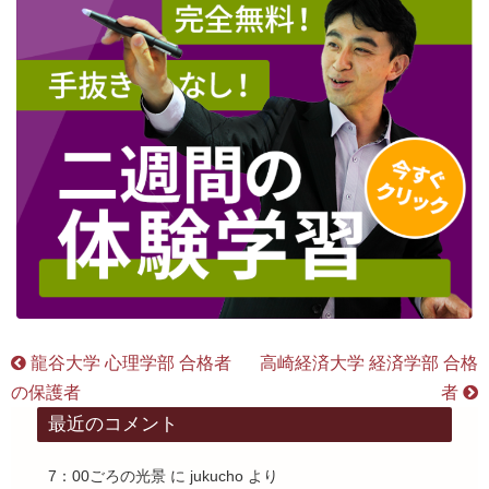
龍谷大学 心理学部 合格者
高崎経済大学 経済学部 合格
の保護者
者
最近のコメント
7：00ごろの光景
に
jukucho
より