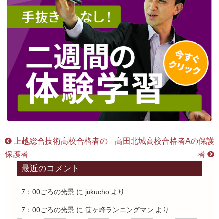
上越総合技術高校合格者の
高田北城高校合格者Aの保護
保護者
者
最近のコメント
7：00ごろの光景
に
jukucho
より
7：00ごろの光景
に
笹ヶ峰ランニングマン
より