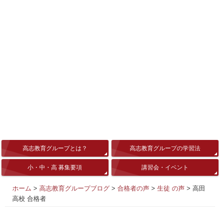
高志教育グループとは？
高志教育グループの学習法
小・中・高 募集要項
講習会・イベント
ホーム
>
高志教育グループブログ
>
合格者の声
>
生徒 の声
>
高田
高校 合格者