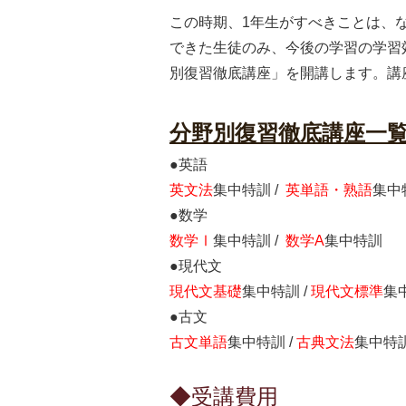
この時期、1年生がすべきことは、
できた生徒のみ、今後の学習の学習
別復習徹底講座」を開講します。講
分野別復習徹底講座一
●英語
英文法
集中特訓 /
英単語・熟語
集中
●数学
数学Ⅰ
集中特訓 /
数学A
集中特訓
●現代文
現代文基礎
集中特訓 /
現代文標準
集
●古文
古文単語
集中特訓 /
古典文法
集中特
◆受講費用