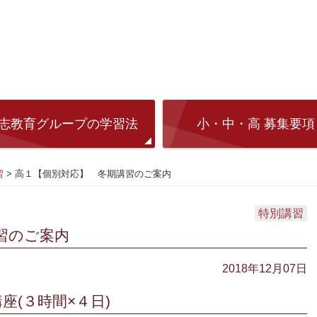
志教育グループの学習法
小・中・高 募集要項
習
>
高１【個別対応】 冬期講習のご案内
特別講習
習のご案内
2018年12月07日
座(３時間×４日)