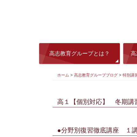
高志教育グループとは？
高
ホーム
>
高志教育グループブログ
>
特別講
高１【個別対応】 冬期講
●分野別復習徹底講座 １講