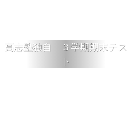
高志塾独自 ３学期期末テス
ト