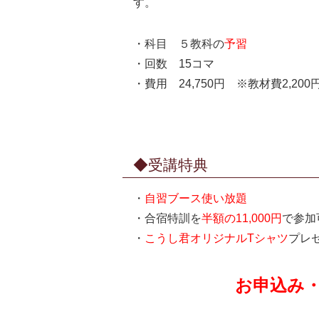
す。
・科目 ５教科の
予習
・回数 15コマ
・費用 24,750円 ※教材費2,200
◆受講特典
・
自習ブース使い放題
・合宿特訓を
半額の11,000円
で参加
・
こうし君オリジナルTシャツ
プレ
お申込み