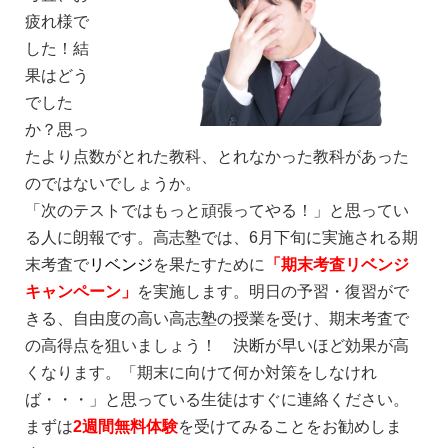
疲れ様で
した！結
果はどう
でした
か？思っ
たより点数がとれた教科、とれなかった教科があった
のではないでしょうか。
「次のテストではもっと頑張ってやる！」と思ってい
る人に朗報です。高志塾では、6月下旬に実施される期
末考査で
リベンジ
を果たすために
「期末考査リベンジ
キャンペーン」
を実施します。明日の予習・復習がで
きる、自由度の高い高志塾の授業を受け、期末考査で
の高得点を狙いましょう！ 決断が早いほど効果が高
くなります。「期末に向けて何か対策をしなけれ
ば・・・」と思っている生徒はすぐに連絡ください。
まずは
2週間無料体験
を受けてみることをお勧めしま