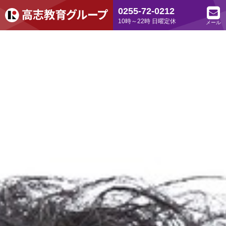
0255-72-0212
10時～22時 日曜定休
メール