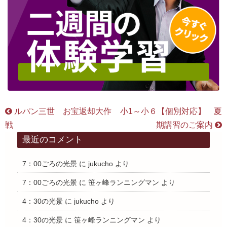
ルパン三世 お宝返却大作
小1～小６【個別対応】 夏
戦
期講習のご案内
最近のコメント
7：00ごろの光景
に
jukucho
より
7：00ごろの光景
に
笹ヶ峰ランニングマン
より
4：30の光景
に
jukucho
より
4：30の光景
に
笹ヶ峰ランニングマン
より