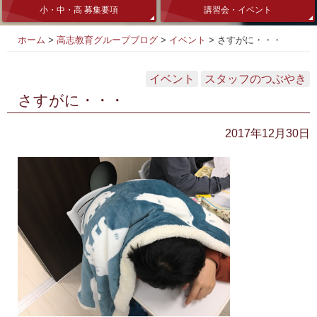
小・中・高 募集要項
講習会・イベント
ホーム
>
高志教育グループブログ
>
イベント
>
さすがに・・・
イベント
スタッフのつぶやき
さすがに・・・
2017年12月30日