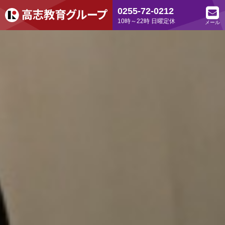
0255-72-0212
10時～22時 日曜定休
メール