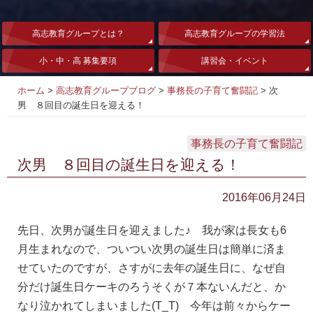
高志教育グループとは？
高志教育グループの学習法
小・中・高 募集要項
講習会・イベント
ホーム
>
高志教育グループブログ
>
事務長の子育て奮闘記
>
次
男 ８回目の誕生日を迎える！
事務長の子育て奮闘記
次男 ８回目の誕生日を迎える！
2016年06月24日
先日、次男が誕生日を迎えました♪ 我が家は長女も
6
月生まれなので、ついつい次男の誕生日は簡単に済ま
せていたのですが、さすがに去年の誕生日に、なぜ自
分だけ誕生日ケーキのろうそくが７本ないんだと、か
なり泣かれてしまいました
(T_T)
今年は前々からケー