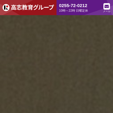
0255-72-0212
10時～22時 日曜定休
メール